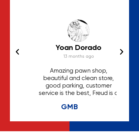
Yoan Dorado
13 months ago
hat I
Amazing pawn shop,
Th
ted
beautiful and clean store,
ga
 the
good parking, customer
irst
service is the best, Freud is a
hing
great person and extremely
GMB
helpful and caring, he knows
his stuff