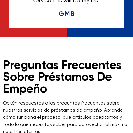
service this will be my first
serv
choice for selling anything
gre
GMB
help
Preguntas Frecuentes
Sobre Préstamos De
Empeño
Obtén respuestas a las preguntas frecuentes sobre
nuestros servicios de préstamos de empeño. Aprende
cómo funciona el proceso, qué artículos aceptamos y
todo lo que necesitas saber para aprovechar al máximo
nuestras ofertas.