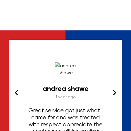
Jr
andrea shawe
1 year ago
 the
Great service got just what I
ly
came for and was treated
be
with respect appreciate the
g