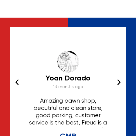
Yoan Dorado
13 months ago
hat I
Amazing pawn shop,
Th
ted
beautiful and clean store,
ga
 the
good parking, customer
irst
service is the best, Freud is a
hing
great person and extremely
GMB