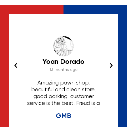
Yoan Dorado
13 months ago
hat I
Amazing pawn shop,
Th
ted
beautiful and clean store,
ga
 the
good parking, customer
irst
service is the best, Freud is a
hing
great person and extremely
GMB
helpful and caring, he knows
his stuff