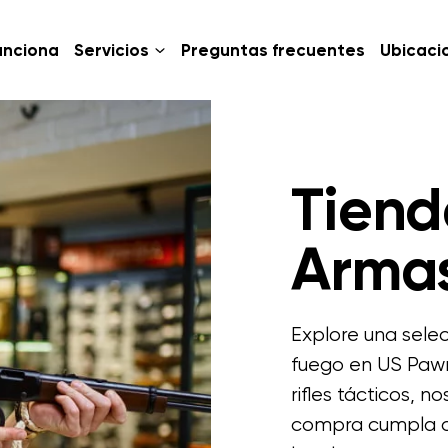
unciona
Servicios
Preguntas frecuentes
Ubicaci
Tiend
Arma
Explore una sel
fuego en US Pawn
rifles tácticos,
compra cumpla co